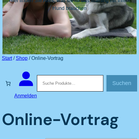
Hier finden Sie Alles, was sie für das Training mit Ihrem
Hund brauchen
Start
/
Shop
/ Online-Vortrag
Suchen
Suchen
Anmelden
Online-Vortrag