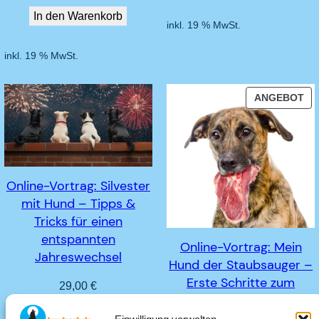
In den Warenkorb
inkl. 19 % MwSt.
inkl. 19 % MwSt.
PR
ANGEBOT
IM
AN
Online-Vortrag: Silvester
mit Hund – Tipps &
Tricks für einen
entspannten
Online-Vortrag: Mein
Jahreswechsel
Hund der Staubsauger –
Erste Schritte zum
29,00
€
fressfreien Spaziergang
In den Warenkorb