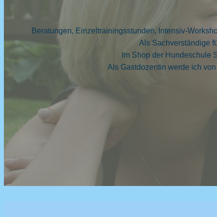
Beratungen, Einzeltrainingsstunden, Intensiv-Works
Als Sachverständige 
Im Shop der Hundeschule S
Als Gastdozentin werde ich von