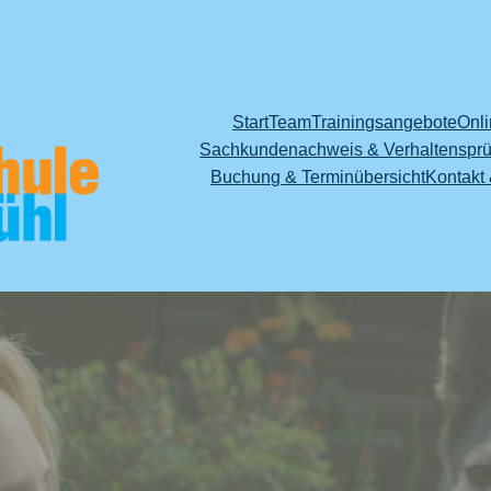
Start
Team
Trainingsangebote
Onli
Sachkundenachweis & Verhaltensprü
Buchung & Terminübersicht
Kontakt 