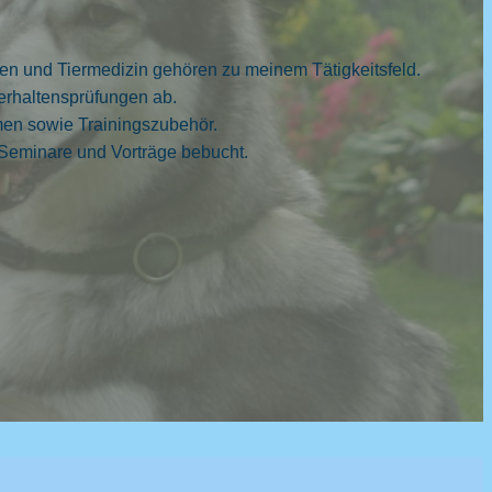
n und Tiermedizin gehören zu meinem Tätigkeitsfeld.
rhaltensprüfungen ab.
en sowie Trainingszubehör.
 Seminare und Vorträge bebucht.