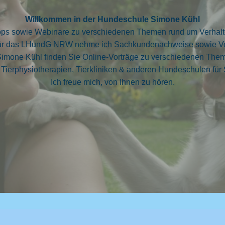
Willkommen in der Hundeschule Simone Kühl
hops sowie Webinare zu verschiedenen Themen rund um Verhalte
für das LHundG NRW nehme ich Sachkundenachweise sowie Ve
imone Kühl finden Sie Online-Vorträge zu verschiedenen Them
 Tierphysiotherapien, Tierkliniken & anderen Hundeschulen für
Ich freue mich, von Ihnen zu hören.