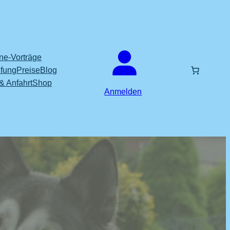
ne-Vorträge
fung
Preise
Blog
& Anfahrt
Shop
Anmelden