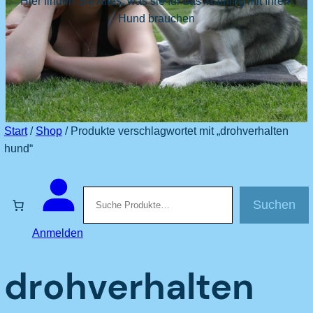
Hier finden Sie Alles, was sie für das Training mit Ihrem
Hund brauchen
Start
/
Shop
/ Produkte verschlagwortet mit „drohverhalten
hund“
Suchen
Suchen
Anmelden
drohverhalten