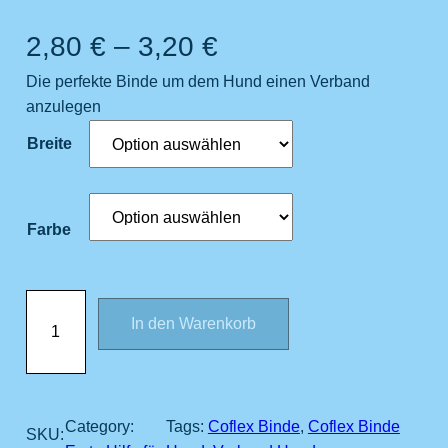
2,80
€
–
3,20
€
Die perfekte Binde um dem Hund einen Verband
anzulegen
Breite
Farbe
C
In den Warenkorb
o
f
l
e
x
Category:
Tags:
Coflex Binde
, 
Coflex Binde
SKU: