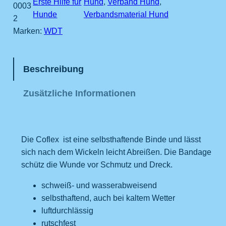
V
Erste Hilfe für
Hund
, 
Verband Hund
, 
0003
e
Hunde
Verbandsmaterial Hund
2
r
Marken:
WDT
b
a
n
Beschreibung
d
s
Zusätzliche Informationen
b
i
n
Die Coflex ist eine selbsthaftende Binde und lässt
d
sich nach dem Wickeln leicht Abreißen. Die Bandage
e
schütz die Wunde vor Schmutz und Dreck.
M
e
schweiß- und wasserabweisend
n
selbsthaftend, auch bei kaltem Wetter
g
luftdurchlässig
e
rutschfest